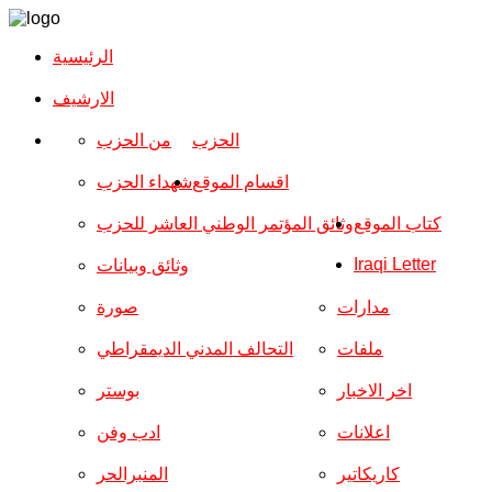
الرئيسية
الارشیف
الحزب
من الحزب
اقسام الموقع
شهداء الحزب
كتاب الموقع
وثائق المؤتمر الوطني العاشر للحزب
Iraqi Letter
وثائق وبيانات
مدارات
صورة
ملفات
التحالف المدني الديمقراطي
اخر الاخبار
بوستر
اعلانات
ادب وفن
كاريكاتير
المنبرالحر