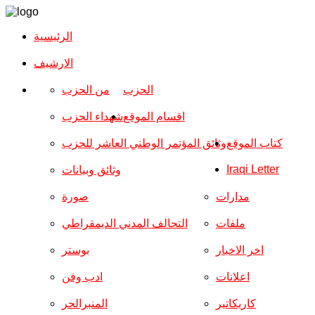
الرئيسية
الارشیف
الحزب
من الحزب
اقسام الموقع
شهداء الحزب
كتاب الموقع
وثائق المؤتمر الوطني العاشر للحزب
Iraqi Letter
وثائق وبيانات
مدارات
صورة
ملفات
التحالف المدني الديمقراطي
اخر الاخبار
بوستر
اعلانات
ادب وفن
كاريكاتير
المنبرالحر