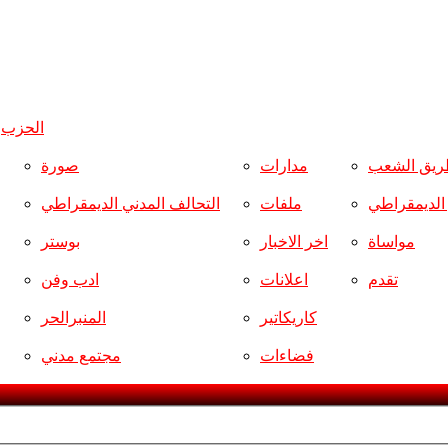
الحزب
و
ريق الشعب
مدارات
صورة
ر الديمقراطي
ملفات
التحالف المدني الديمقراطي
مواساة
اخر الاخبار
بوستر
تقدم
اعلانات
ادب وفن
كاريكاتير
المنبرالحر
فضاءات
مجتمع مدني