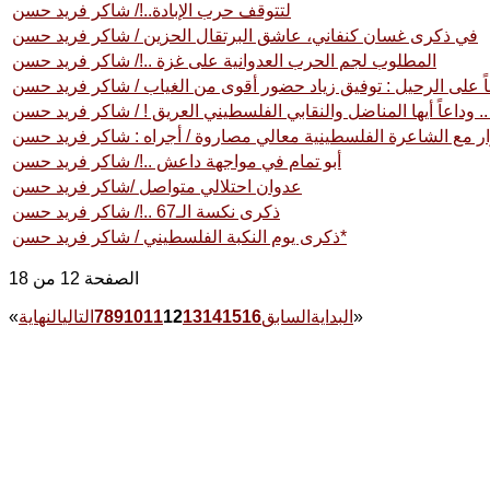
لتتوقف حرب الإبادة..!/ شاكر فريد حسن
في ذكرى غسان كنفاني، عاشق البرتقال الحزين / شاكر فريد حسن
المطلوب لجم الحرب العدوانية على غزة ..!/ شاكر فريد حسن
 على الرحيل : توفيق زياد حضور أقوى من الغياب / شاكر فريد حسن
 وداعاً أيها المناضل والنقابي الفلسطيني العريق ! / شاكر فريد حسن
ر مع الشاعرة الفلسطينية معالي مصاروة / أجراه : شاكر فريد حسن
أبو تمام في مواجهة داعش ..!/ شاكر فريد حسن
عدوان احتلالي متواصل /شاكر فريد حسن
ذكرى نكسة الـ67 ..!/ شاكر فريد حسن
ذكرى يوم النكبة الفلسطيني / شاكر فريد حسن*
الصفحة 12 من 18
»
البداية
السابق
16
15
14
13
12
11
10
9
8
7
التالي
النهاية
«