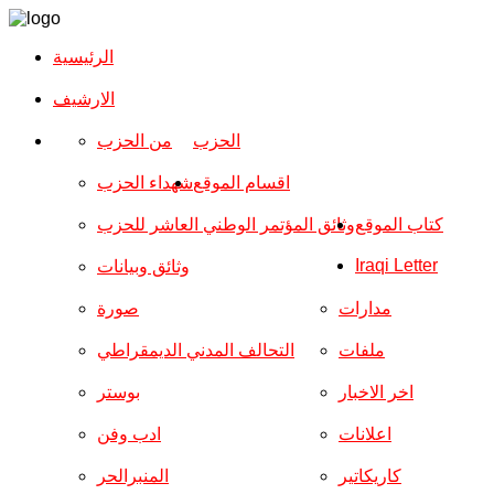
الرئيسية
الارشیف
الحزب
من الحزب
اقسام الموقع
شهداء الحزب
كتاب الموقع
وثائق المؤتمر الوطني العاشر للحزب
Iraqi Letter
وثائق وبيانات
مدارات
صورة
ملفات
التحالف المدني الديمقراطي
اخر الاخبار
بوستر
اعلانات
ادب وفن
كاريكاتير
المنبرالحر