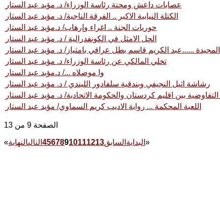
عصابات داعش ومحنة رئاسة الوزراء/ د. مؤيد عبد الستار
الكتلة النيابية الاكبر .. الفرقة الناجية/ د. مؤيد عبد الستار
حوريات الجنة .. اغراء وإرهاب/ د.مؤيد عبد الستار
الحل الامثل في الكونفدرالية / د. مؤيد عبد الستار
مجيدة ......عبد الكريم قاسم بطل عراقي بامتياز/ د. مؤيد عبد الستار
تخلي المالكي عن رئاسة الوزراء/ د. مؤيد عبد الستار
وا موصلاه .../ د.مؤيد عبد الستار
رشاشة اثيل النجيفي وبندقية سلفادور الليندي / د. مؤيد عبد الستار
لتفاوضية بين اقليم كردستان والحكومة الاتحادية/ د. مؤيد عبد الستار
اللعبة المحكمة ... رواية الاديب كريم السماوي/ مؤيد عبد الستار
الصفحة 9 من 13
»
البداية
السابق
13
12
11
10
9
8
7
6
5
4
التالي
النهاية
«