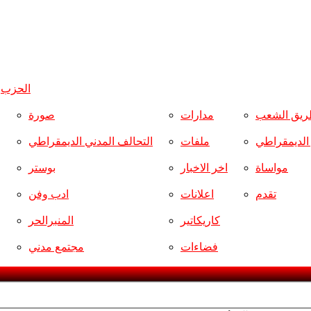
الحزب
و
ريق الشعب
مدارات
صورة
ر الديمقراطي
ملفات
التحالف المدني الديمقراطي
مواساة
اخر الاخبار
بوستر
تقدم
اعلانات
ادب وفن
كاريكاتير
المنبرالحر
فضاءات
مجتمع مدني