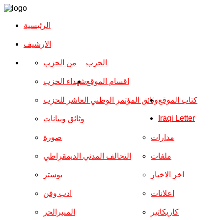
الرئيسية
الارشیف
الحزب
من الحزب
اقسام الموقع
شهداء الحزب
كتاب الموقع
وثائق المؤتمر الوطني العاشر للحزب
Iraqi Letter
وثائق وبيانات
مدارات
صورة
ملفات
التحالف المدني الديمقراطي
اخر الاخبار
بوستر
اعلانات
ادب وفن
كاريكاتير
المنبرالحر