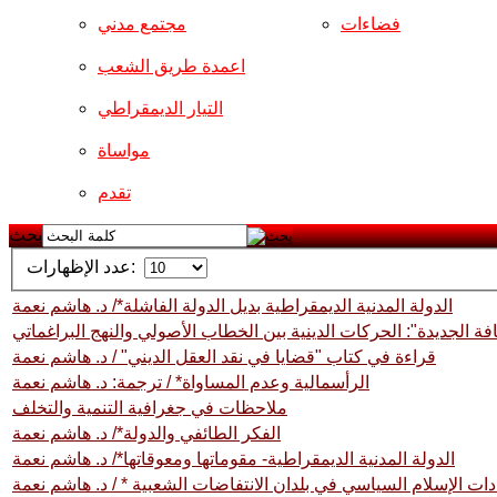
فضاءات
مجتمع مدني
اعمدة طريق الشعب
التيار الديمقراطي
مواساة
تقدم
بحث
عدد الإظهارات:
الدولة المدنية الديمقراطية بديل الدولة الفاشلة*/ د. هاشم نعمة
فة الجديدة": الحركات الدينية بين الخطاب الأصولي والنهج البراغماتي
قراءة في كتاب "قضايا في نقد العقل الديني" / د. هاشم نعمة
الرأسمالية وعدم المساواة* / ترجمة: د. هاشم نعمة
ملاحظات في جغرافية التنمية والتخلف
الفكر الطائفي والدولة*/ د. هاشم نعمة
الدولة المدنية الديمقراطية- مقوماتها ومعوقاتها*/ د. هاشم نعمة
ات الإسلام السياسي في بلدان الانتفاضات الشعبية * / د. هاشم نعمة