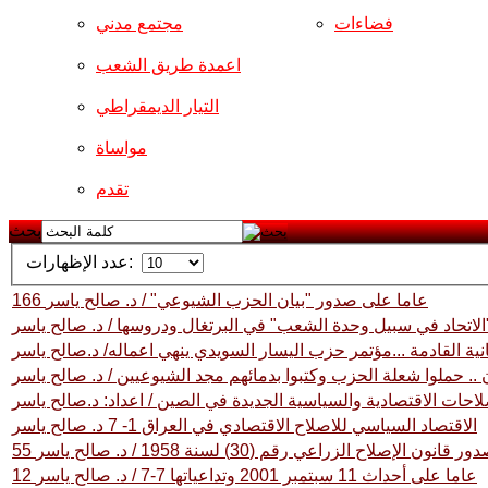
فضاءات
مجتمع مدني
اعمدة طريق الشعب
التيار الديمقراطي
مواساة
تقدم
بحث
عدد الإظهارات:
166 عاما على صدور "بيان الحزب الشيوعي" / د. صالح ياسر
الاتحاد في سبيل وحدة الشعب" في البرتغال ودروسها / د. صالح ياسر
نية القادمة ...مؤتمر حزب اليسار السويدي ينهي اعماله/ د.صالح ياسر
.. حملوا شعلة الحزب وكتبوا بدمائهم مجد الشيوعيين / د. صالح ياسر
احات الاقتصادية والسياسية الجديدة في الصين / اعداد: د.صالح ياسر
الاقتصاد السياسي للاصلاح الاقتصادي في العراق 1- 7 د. صالح ياسر
انون الإصلاح الزراعي رقم (30) لسنة 1958 / د. صالح ياسر
12 عاما على أحداث 11 سبتمبر 2001 وتداعياتها 7-7 / د. صالح ياسر