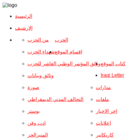
الرئيسية
الارشیف
الحزب
من الحزب
اقسام الموقع
شهداء الحزب
كتاب الموقع
وثائق المؤتمر الوطني العاشر للحزب
Iraqi Letter
وثائق وبيانات
مدارات
صورة
ملفات
التحالف المدني الديمقراطي
اخر الاخبار
بوستر
اعلانات
ادب وفن
كاريكاتير
المنبرالحر