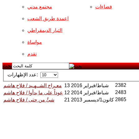
فضاءات
مجتمع مدني
اعمدة طريق الشعب
التيار الديمقراطي
مواساة
تقدم
بحث
عدد الإظهارات:
2382
13 شباط/فبراير 2016
معـراج الشــهـيد / فلاح هاشم
2483
12 شباط/فبراير 2014
عوداً على ما بدأوا / فلاح هاشم
2865
21 كانون1/ديسمبر 2013
شئٌ من حتى / فلاح هاشم