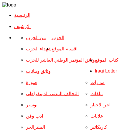
الرئيسية
الارشیف
الحزب
من الحزب
اقسام الموقع
شهداء الحزب
كتاب الموقع
وثائق المؤتمر الوطني العاشر للحزب
Iraqi Letter
وثائق وبيانات
مدارات
صورة
ملفات
التحالف المدني الديمقراطي
اخر الاخبار
بوستر
اعلانات
ادب وفن
كاريكاتير
المنبرالحر