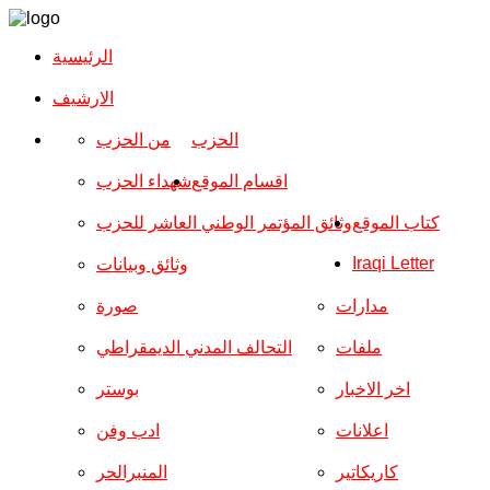
الرئيسية
الارشیف
الحزب
من الحزب
اقسام الموقع
شهداء الحزب
كتاب الموقع
وثائق المؤتمر الوطني العاشر للحزب
Iraqi Letter
وثائق وبيانات
مدارات
صورة
ملفات
التحالف المدني الديمقراطي
اخر الاخبار
بوستر
اعلانات
ادب وفن
كاريكاتير
المنبرالحر