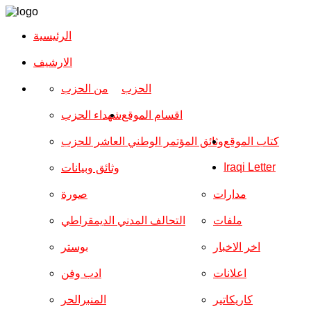
الرئيسية
الارشیف
الحزب
من الحزب
اقسام الموقع
شهداء الحزب
كتاب الموقع
وثائق المؤتمر الوطني العاشر للحزب
Iraqi Letter
وثائق وبيانات
مدارات
صورة
ملفات
التحالف المدني الديمقراطي
اخر الاخبار
بوستر
اعلانات
ادب وفن
كاريكاتير
المنبرالحر