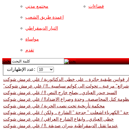
فضاءات
مجتمع مدني
اعمدة طريق الشعب
التيار الديمقراطي
مواساة
تقدم
بحث
عدد الإظهارات:
ر قوانين طبقية جائرة .. على خطى الدكتاتورية / علي عرمش شوكت
"شرائع" مرعية .. تحولت الى كواتم سياسية ..!! / علي عرمش شوكت
السيد حيدر العبادي.. يصلح خارج النص !! / علي عرمش شوكت
ظومة كتل المحاصصة.. وحدة وصراع الاضداد!! / علي عرمش شوكت
محكمة تأريخية تحت نصب الحرية / علي عرمش شوكت
حة " الكهرباء اشعلت " جدحة " الشارع .. ولكن / علي عرمش شوكت
خطى العبادي.. وايقاع الشارع العراقي / علي عرمش شوكت
عندما تقتل الديمقراطية بنيران صديقة .!! / علي عرمش شوكت