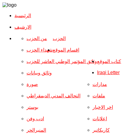
الرئيسية
الارشیف
الحزب
من الحزب
اقسام الموقع
شهداء الحزب
كتاب الموقع
وثائق المؤتمر الوطني العاشر للحزب
Iraqi Letter
وثائق وبيانات
مدارات
صورة
ملفات
التحالف المدني الديمقراطي
اخر الاخبار
بوستر
اعلانات
ادب وفن
كاريكاتير
المنبرالحر