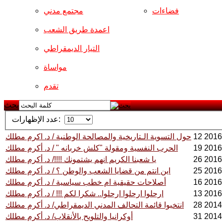
فضاءات
مجتمع مدني
اعمدة طريق الشعب
التيار الديمقراطي
مواساة
تقدم
بحث
عدد الإظهارات:
حول التسوية الـتاريخية والمصالحة الوطنية / د. اكرم مطلك
الحرب النفسية ومقولة "كلش خربانه " / د. أكرم مطلك
يا شعبنا الكريم انهم يشتمونك !!!!/ د. أكرم مطلك
اين انتم من قضايا الشعب والوطن ؟ / د. أكرم مطلك
أصلاحات حقيقية ام خطب سياسية / د. أكرم مطلك
ارحلوا ارحلوا ارحلوا.. شكرا لكم !!! / د. أكرم مطلك
انتخبوا قائمة التحالف المدني الديمقراطي/ د. أكرم مطلك
أوكرانيا والتلويح بالأنقلاب/ د. أكرم مطلك