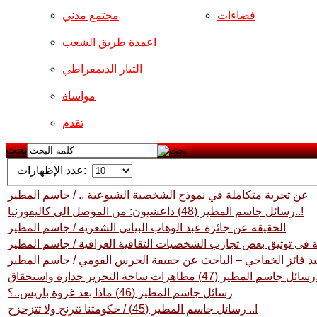
فضاءات
مجتمع مدني
اعمدة طريق الشعب
التيار الديمقراطي
مواساة
تقدم
بحث
عدد الإظهارات:
عن تجربة متكاملة في نموذج الشخصية الشيوعية .. / جاسم المطير
رسائل جاسم المطير (48) داعشيون: من الموصل الى كاليفورنيا..!
الحقيقة عن جائزة عبد الوهاب البياتي الشعرية / جاسم المطير
ئية في توثيق بعض تجارب الشخصيات الثقافية العراقية / جاسم المطير
يد فائز الخفاجي – الباحث عن حقيقة الحرس القومي / جاسم المطير
دارة واستحقاق..
رسائل جاسم المطير (46) ماذا بعد غزوة باريس..؟
رسائل جاسم المطير (45) / حكومتنا تترنح ولا تتزحزح ..!