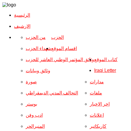
الرئيسية
الارشیف
الحزب
من الحزب
اقسام الموقع
شهداء الحزب
كتاب الموقع
وثائق المؤتمر الوطني العاشر للحزب
Iraqi Letter
وثائق وبيانات
مدارات
صورة
ملفات
التحالف المدني الديمقراطي
اخر الاخبار
بوستر
اعلانات
ادب وفن
كاريكاتير
المنبرالحر