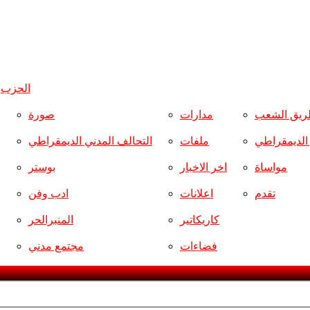
الحزب
و
ريق الشعب
مدارات
صورة
ر الديمقراطي
ملفات
التحالف المدني الديمقراطي
مواساة
اخر الاخبار
بوستر
تقدم
اعلانات
ادب وفن
كاريكاتير
المنبرالحر
فضاءات
مجتمع مدني