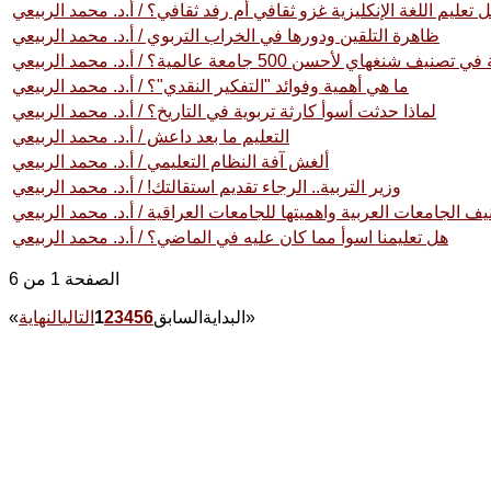
 تعليم اللغة الإنكليزية غزو ثقافي أم رفد ثقافي؟ / أ.د. محمد الربيعي
ظاهرة التلقين ودورها في الخراب التربوي / أ.د. محمد الربيعي
ن 500 جامعة عالمية؟ / أ.د. محمد الربيعي
ما هي أهمية وفوائد "التفكير النقدي"؟ / أ.د. محمد الربيعي
لماذا حدثت أسوأ كارثة تربوية في التاريخ؟ / أ.د. محمد الربيعي
التعليم ما بعد داعش / أ.د. محمد الربيعي
ألغش آفة النظام التعليمي / أ.د. محمد الربيعي
وزير التربية.. الرجاء تقديم استقالتك! / أ.د. محمد الربيعي
ف الجامعات العربية واهميتها للجامعات العراقية / أ.د. محمد الربيعي
هل تعليمنا اسوأ مما كان عليه في الماضي؟ / أ.د. محمد الربيعي
الصفحة 1 من 6
»
البداية
السابق
6
5
4
3
2
1
التالي
النهاية
«