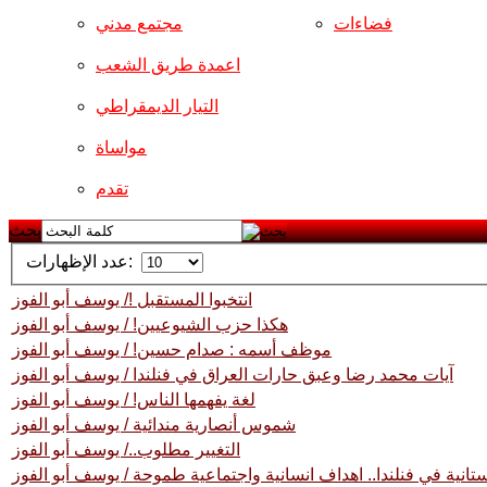
فضاءات
مجتمع مدني
اعمدة طريق الشعب
التيار الديمقراطي
مواساة
تقدم
بحث
عدد الإظهارات:
انتخبوا المستقبل !/ يوسف أبو الفوز
هكذا حزب الشيوعيين! / يوسف أبو الفوز
موظف أسمه : صدام حسين! / يوسف أبو الفوز
آيات محمد رضا وعبق حارات العراق في فنلندا / يوسف أبو الفوز
لغة يفهمها الناس! / يوسف أبو الفوز
شموس أنصارية مندائية / يوسف أبو الفوز
التغيير مطلوب../ يوسف أبو الفوز
انية في فنلندا.. اهداف انسانية واجتماعية طموحة / يوسف أبو الفوز