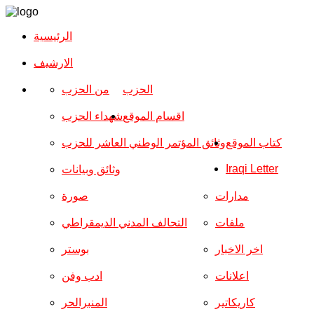
الرئيسية
الارشیف
الحزب
من الحزب
اقسام الموقع
شهداء الحزب
كتاب الموقع
وثائق المؤتمر الوطني العاشر للحزب
Iraqi Letter
وثائق وبيانات
مدارات
صورة
ملفات
التحالف المدني الديمقراطي
اخر الاخبار
بوستر
اعلانات
ادب وفن
كاريكاتير
المنبرالحر