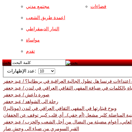
فضاءات
مجتمع مدني
اعمدة طريق الشعب
التيار الديمقراطي
مواساة
تقدم
بحث
عدد الإظهارات:
اعتداءات فرنسا هل تطول الجالية العراقية في بريطانيا؟ / عبد جعفر
اة بالكلمات في ضيافة المقهى الثقافي العراقي في لندن / عبد جعفر
صورة داعش / عبد جعفر
رحلة الى الشواهد / عبد جعفر
(موناليزا) وبوح قيثارتها في المقهى الثقافي العراقي في لندن
نية المناضلة كلير مشعل (أم حقي).. أي قلب كبير توقف عن الخفقان
لعاني، أعوام مضيئة من النضال من أجل الشعب والحزب / عبد جعفر
القير السومري من ضياء الى وحش ضار