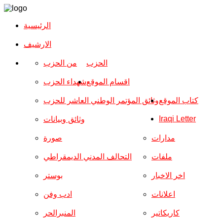
الرئيسية
الارشیف
الحزب
من الحزب
اقسام الموقع
شهداء الحزب
كتاب الموقع
وثائق المؤتمر الوطني العاشر للحزب
Iraqi Letter
وثائق وبيانات
مدارات
صورة
ملفات
التحالف المدني الديمقراطي
اخر الاخبار
بوستر
اعلانات
ادب وفن
كاريكاتير
المنبرالحر