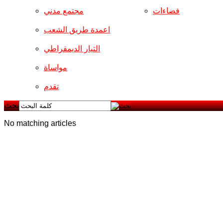
فضاءات
مجتمع مدني
اعمدة طريق الشعب
التيار الديمقراطي
مواساة
تقدم
بحث
No matching articles