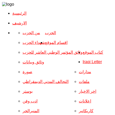
الرئيسية
الارشیف
الحزب
من الحزب
اقسام الموقع
شهداء الحزب
كتاب الموقع
وثائق المؤتمر الوطني العاشر للحزب
Iraqi Letter
وثائق وبيانات
مدارات
صورة
ملفات
التحالف المدني الديمقراطي
اخر الاخبار
بوستر
اعلانات
ادب وفن
كاريكاتير
المنبرالحر