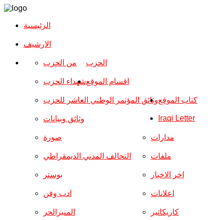
الرئيسية
الارشیف
الحزب
من الحزب
اقسام الموقع
شهداء الحزب
كتاب الموقع
وثائق المؤتمر الوطني العاشر للحزب
Iraqi Letter
وثائق وبيانات
مدارات
صورة
ملفات
التحالف المدني الديمقراطي
اخر الاخبار
بوستر
اعلانات
ادب وفن
كاريكاتير
المنبرالحر