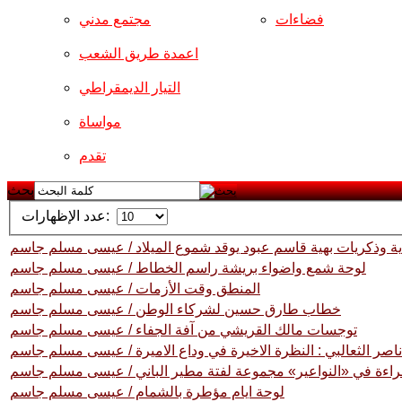
فضاءات
مجتمع مدني
اعمدة طريق الشعب
التيار الديمقراطي
مواساة
تقدم
بحث
عدد الإظهارات:
ة وذكريات بهية قاسم عبود يوقد شموع الميلاد / عيسى مسلم جاسم
لوحة شمع واضواء بريشة راسم الخطاط / عيسى مسلم جاسم
المنطق وقت الأزمات / عيسى مسلم جاسم
خطاب طارق حسين لشركاء الوطن / عيسى مسلم جاسم
توجسات مالك القريشي من آفة الجفاء / عيسى مسلم جاسم
اصر الثعالبي : النظرة الاخيرة في وداع الاميرة / عيسى مسلم جاسم
راءة في «النواعير» مجموعة لفتة مطير الباني / عيسى مسلم جاسم
لوحة ايام مؤطرة بالشمام / عيسى مسلم جاسم