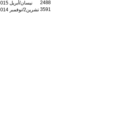
2488
01 نيسان/أبريل 2015
3591
17 تشرين2/نوفمبر 2014