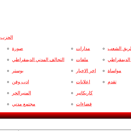
الحزب
و
ريق الشعب
مدارات
صورة
ر الديمقراطي
ملفات
التحالف المدني الديمقراطي
مواساة
اخر الاخبار
بوستر
تقدم
اعلانات
ادب وفن
كاريكاتير
المنبرالحر
فضاءات
مجتمع مدني