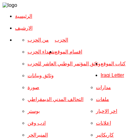
الرئيسية
الارشیف
الحزب
من الحزب
اقسام الموقع
شهداء الحزب
كتاب الموقع
وثائق المؤتمر الوطني العاشر للحزب
Iraqi Letter
وثائق وبيانات
مدارات
صورة
ملفات
التحالف المدني الديمقراطي
اخر الاخبار
بوستر
اعلانات
ادب وفن
كاريكاتير
المنبرالحر