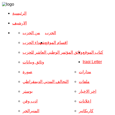
الرئيسية
الارشیف
الحزب
من الحزب
اقسام الموقع
شهداء الحزب
كتاب الموقع
وثائق المؤتمر الوطني العاشر للحزب
Iraqi Letter
وثائق وبيانات
مدارات
صورة
ملفات
التحالف المدني الديمقراطي
اخر الاخبار
بوستر
اعلانات
ادب وفن
كاريكاتير
المنبرالحر