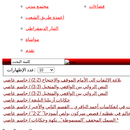
فضاءات
مجتمع مدني
اعمدة طريق الشعب
التيار الديمقراطي
مواساة
تقدم
بحث
عدد الإظهارات:
بلاغة الالتفات إلى الأمام الموقف والاحتجاج (2-2) / جاسم عاصي
النص الروائي بين الواقعي والمتخيل (3-3) / جاسم عاصي
النص الروائي بين الواقعي والمتخيل (2-3) / جاسم عاصي
حكايات أربيليا البليغة / جاسم عاصي
ات في انعكاسات أحمد الباقري .. القسم الثاني والأخير / جاسم عاصي
الم في يقظته / قصص سركون بولص أنموذجا ً "2-2" / جاسم عاصي
السمك المجفف "المسموطة".. نكهة وحكايات / جاسم عاصي *