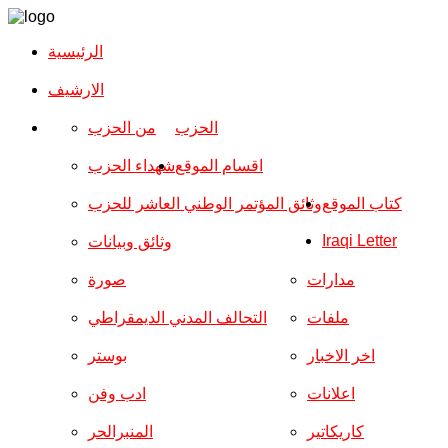
الرئيسية
الارشیف
الحزب
من الحزب
اقسام الموقع
شهداء الحزب
كتاب الموقع
وثائق المؤتمر الوطني العاشر للحزب
Iraqi Letter
وثائق وبيانات
مدارات
صورة
ملفات
التحالف المدني الديمقراطي
اخر الاخبار
بوستر
اعلانات
ادب وفن
كاريكاتير
المنبرالحر