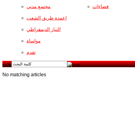
فضاءات
مجتمع مدني
اعمدة طريق الشعب
التيار الديمقراطي
مواساة
تقدم
بحث
No matching articles