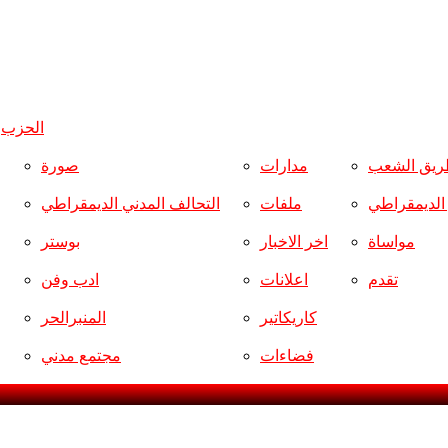
الحزب
و
ريق الشعب
مدارات
صورة
ر الديمقراطي
ملفات
التحالف المدني الديمقراطي
مواساة
اخر الاخبار
بوستر
تقدم
اعلانات
ادب وفن
كاريكاتير
المنبرالحر
فضاءات
مجتمع مدني