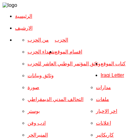
الرئيسية
الارشیف
الحزب
من الحزب
اقسام الموقع
شهداء الحزب
كتاب الموقع
وثائق المؤتمر الوطني العاشر للحزب
Iraqi Letter
وثائق وبيانات
مدارات
صورة
ملفات
التحالف المدني الديمقراطي
اخر الاخبار
بوستر
اعلانات
ادب وفن
كاريكاتير
المنبرالحر