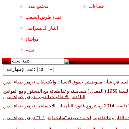
فضاءات
مجتمع مدني
اعمدة طريق الشعب
التيار الديمقراطي
مواساة
تقدم
بحث
عدد الإظهارات:
العليا في شأن مفوضيتي حقوق الانسان والانتخابات / زهير ضياء الدين
مقترح تعديل قانون الاحوال الشخصية رقم ( 188 ) لسنة 1959 ( المعدل ) مضامينه و تقاطعاته مع الدستور ومع القوانين
النافذة و الاتفاقيات الدولية / زهير ضياء الدين
ية القاضية باعتماد صيغة "سانت ليغو 1.7" / زهير ضياء الدين