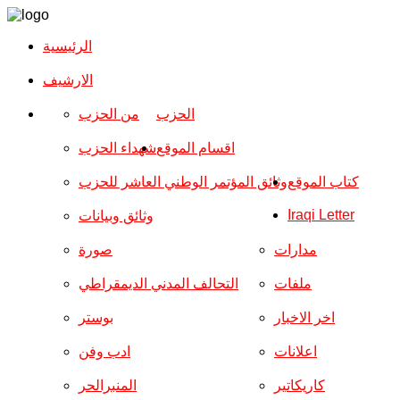
الرئيسية
الارشیف
الحزب
من الحزب
اقسام الموقع
شهداء الحزب
كتاب الموقع
وثائق المؤتمر الوطني العاشر للحزب
Iraqi Letter
وثائق وبيانات
مدارات
صورة
ملفات
التحالف المدني الديمقراطي
اخر الاخبار
بوستر
اعلانات
ادب وفن
كاريكاتير
المنبرالحر