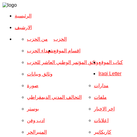
الرئيسية
الارشیف
الحزب
من الحزب
اقسام الموقع
شهداء الحزب
كتاب الموقع
وثائق المؤتمر الوطني العاشر للحزب
Iraqi Letter
وثائق وبيانات
مدارات
صورة
ملفات
التحالف المدني الديمقراطي
اخر الاخبار
بوستر
اعلانات
ادب وفن
كاريكاتير
المنبرالحر