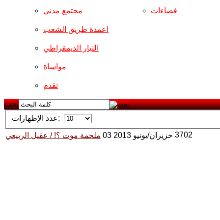
فضاءات
مجتمع مدني
اعمدة طريق الشعب
التيار الديمقراطي
مواساة
تقدم
بحث
عدد الإظهارات:
3702
03 حزيران/يونيو 2013
ملحمة موت ؟! / عقيل الربيعي