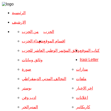
الرئيسية
الارشیف
الحزب
من الحزب
اقسام الموقع
شهداء الحزب
كتاب الموقع
وثائق المؤتمر الوطني العاشر للحزب
Iraqi Letter
وثائق وبيانات
مدارات
صورة
ملفات
التحالف المدني الديمقراطي
اخر الاخبار
بوستر
اعلانات
ادب وفن
كاريكاتير
المنبرالحر