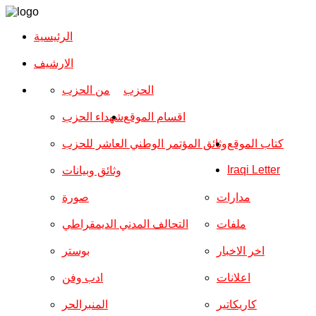
الرئيسية
الارشیف
الحزب
من الحزب
اقسام الموقع
شهداء الحزب
كتاب الموقع
وثائق المؤتمر الوطني العاشر للحزب
Iraqi Letter
وثائق وبيانات
مدارات
صورة
ملفات
التحالف المدني الديمقراطي
اخر الاخبار
بوستر
اعلانات
ادب وفن
كاريكاتير
المنبرالحر