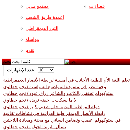
فضاءات
مجتمع مدني
اعمدة طريق الشعب
التيار الديمقراطي
مواساة
تقدم
بحث
عدد الإظهارات:
تعلم اللغة الأم للطلبة الأجانب في أمسية لرابطة الأنصار الديمقراطية
وجهة نظر في مسودة المواضيع السياسية / نجم خطاوي
ستوكهولم تحتفي بالكاتب والشاعر رزاق عبود / نجم خطاوي
لا ما نسكت ... حقنه نريده / نجم خطاوي
دولة المواطنة المدنية حلم شعبي كبير / نجم خطاوي
رابطة الأنصار الديمقراطية العراقية في نشاطات ثقافية
في ستوكهولم: غضب وتضامن انساني مع محنة ومعاناة اللاجئين
نسأل.. انريد الجواب / نجم خطاوي