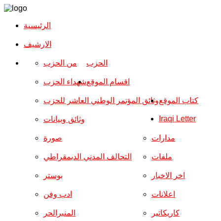
الرئيسية
الارشیف
الحزب
من الحزب
اقسام الموقع
شهداء الحزب
كتاب الموقع
وثائق المؤتمر الوطني العاشر للحزب
Iraqi Letter
وثائق وبيانات
مدارات
صورة
ملفات
التحالف المدني الديمقراطي
اخر الاخبار
بوستر
اعلانات
ادب وفن
كاريكاتير
المنبرالحر