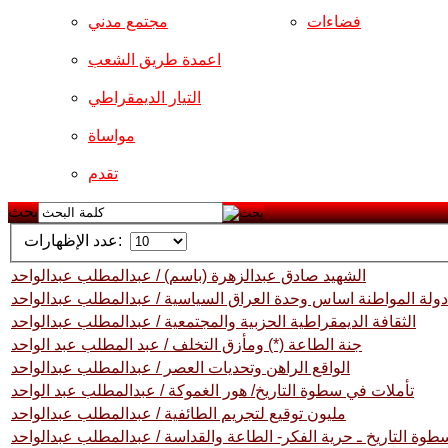
فضاءات
مجتمع مدني
اعمدة طريق الشعب
التيار الديمقراطي
مواساة
تقدم
بحث
عدد الإظهارات:
الشهيد صادق عبدالزهرة (باسم) / عبدالمطلب عبدالواحد
دولة المواطنة اساس وحدة العراق السياسية / عبدالمطلب عبدالواحد
الثقافة الديمقراطية الحزبية والمجتمعية / عبدالمطلب عبدالواحد
جنة الطاعة (*) ومأزق التخلف / عبد المطلب عبد الواحد
الواقع الراهن وتحديات العصر / عبدالمطلب عبدالواحد
تأملات في سطوة التاريخ/ هور الغموكة / عبدالمطلب عبد الواحد
مليون توقيع لتجريم الطائفية / عبدالمطلب عبدالواحد
طوة التاريخ ـ حرية الفكر- الطاعة والقداسة / عبدالمطلب عبدالواحد