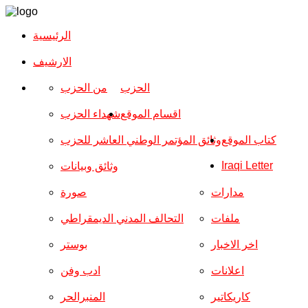
الرئيسية
الارشیف
الحزب
من الحزب
اقسام الموقع
شهداء الحزب
كتاب الموقع
وثائق المؤتمر الوطني العاشر للحزب
Iraqi Letter
وثائق وبيانات
مدارات
صورة
ملفات
التحالف المدني الديمقراطي
اخر الاخبار
بوستر
اعلانات
ادب وفن
كاريكاتير
المنبرالحر