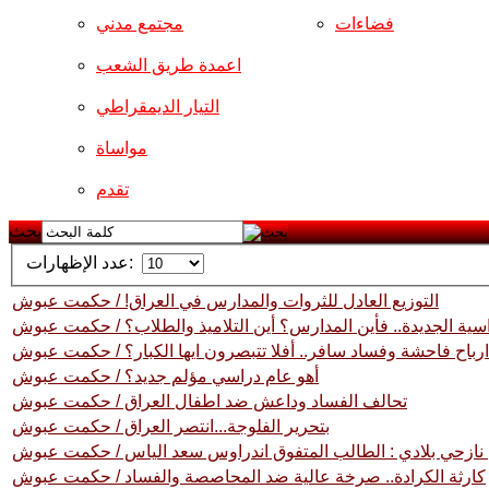
فضاءات
مجتمع مدني
اعمدة طريق الشعب
التيار الديمقراطي
مواساة
تقدم
بحث
عدد الإظهارات:
التوزيع العادل للثروات والمدارس في العراق! / حكمت عبوش
سية الجديدة.. فأين المدارس؟ أين التلاميذ والطلاب؟ / حكمت عبوش
ارباح فاحشة وفساد سافر.. أفلا تتبصرون ايها الكبار؟ / حكمت عبوش
أهو عام دراسي مؤلم جديد؟ / حكمت عبوش
تحالف الفساد وداعش ضد اطفال العراق / حكمت عبوش
بتحرير الفلوجة...انتصر العراق / حكمت عبوش
ازحي بلادي : الطالب المتفوق اندراوس سعد الياس / حكمت عبوش
كارثة الكرادة.. صرخة عالية ضد المحاصصة والفساد / حكمت عبوش