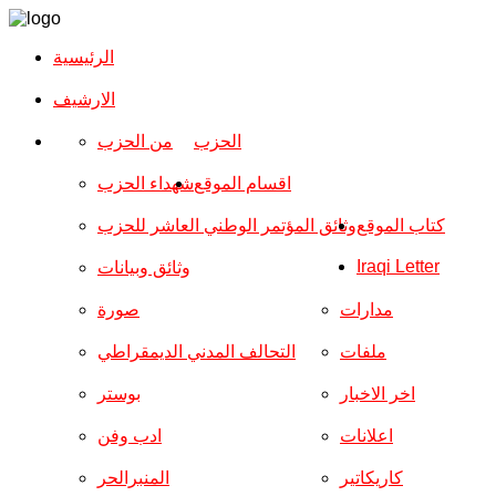
الرئيسية
الارشیف
الحزب
من الحزب
اقسام الموقع
شهداء الحزب
كتاب الموقع
وثائق المؤتمر الوطني العاشر للحزب
Iraqi Letter
وثائق وبيانات
مدارات
صورة
ملفات
التحالف المدني الديمقراطي
اخر الاخبار
بوستر
اعلانات
ادب وفن
كاريكاتير
المنبرالحر