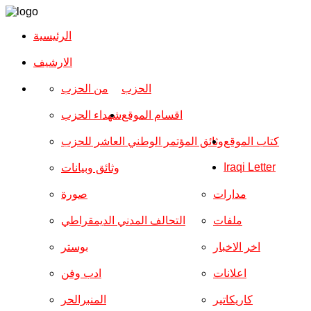
الرئيسية
الارشیف
الحزب
من الحزب
اقسام الموقع
شهداء الحزب
كتاب الموقع
وثائق المؤتمر الوطني العاشر للحزب
Iraqi Letter
وثائق وبيانات
مدارات
صورة
ملفات
التحالف المدني الديمقراطي
اخر الاخبار
بوستر
اعلانات
ادب وفن
كاريكاتير
المنبرالحر