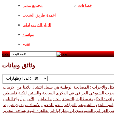
فضاءات
مجتمع مدني
اعمدة طريق الشعب
التيار الديمقراطي
مواساة
تقدم
بحث
وثائق وبيانات
عدد الإظهارات:
تل والاحزاب : المصالحة الوطنية هي سبيل انتشال بلادنا من الازمات
 : الحكومة مطالبة بالتصدي الحازم للعابثين بالأمن وأرواح الناس
اسي للحزب الشيوعي العراقي : نعم للدعم والاسناد من دون شروط
العراقي: الشيوعيون لن يشاركوا في تظاهرة اليوم بساحة التحرير