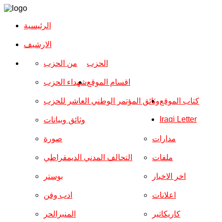
الرئيسية
الارشیف
الحزب
من الحزب
اقسام الموقع
شهداء الحزب
كتاب الموقع
وثائق المؤتمر الوطني العاشر للحزب
Iraqi Letter
وثائق وبيانات
مدارات
صورة
ملفات
التحالف المدني الديمقراطي
اخر الاخبار
بوستر
اعلانات
ادب وفن
كاريكاتير
المنبرالحر