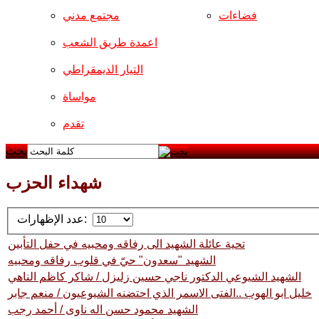
فضاءات
مجتمع مدني
اعمدة طريق الشعب
التيار الديمقراطي
مواساة
تقدم
بحث
شهداء الحزب
عدد الإظهارات:
تحية عائلة الشهيد الى رفاقه ومحبيه في حفل التأبين
الشهيد "سعدون" حيّ في قلوب رفاقه ومحبيه
الشهيد الشيوعي الدكتور ناجي حسين زليزل / شاكر كاظم الناهي
خليل ابو الهوب ..الفتى الاسمر الذي احتضنه الشيوعيون / منعم جابر
الشهید محمود حسن اله ناوی / أحمد رجب