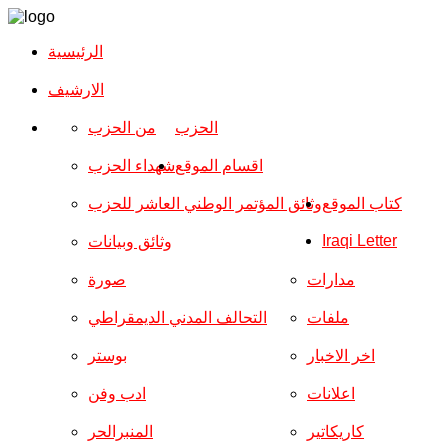
الرئيسية
الارشیف
الحزب
من الحزب
اقسام الموقع
شهداء الحزب
كتاب الموقع
وثائق المؤتمر الوطني العاشر للحزب
Iraqi Letter
وثائق وبيانات
مدارات
صورة
ملفات
التحالف المدني الديمقراطي
اخر الاخبار
بوستر
اعلانات
ادب وفن
كاريكاتير
المنبرالحر