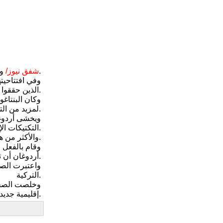
وصفت صحيفة “نيويورك بوست” الأمريكية إن الوجود التركي في العراق بالعدوان، وقالت انه يساعد تنظيم داعش ويهدد بحرب أكبر.
شفق نيوز/
وفي افتتاحيت
الذين حققوا أغلب النجاحات والتقدم نحو الرقة يتعرضون للقصف من قبل حليفة أمريكا تركيا.
وكان البنتاغ
لمزيد من التدخل للتخلص من التهديد ضد بلاده.
ويخشى أردوغا
التكتيكات الإرهابية في صراعه مع الحكومة في تركيا منذ عقود، بينما تراه الولايات المتحدة حليفا في حربها ضد داعش.
والأكثر من هذا أن أردوغان يطالب بمكان على الطاولة فى المعركة الجارية لتحرير الموصل من قبضة داعش.
وقام بالفعل ب
أردوغان أن تركيا لن تقبل طواعية بعد الآن حدود بلادنا، في إشارة واضحة إلى إدعاء أنقرة بالموصل الذي يعود على عام 1920.
واعتبرت الصح
التركية.
وخلصت الصحي
إقليمية جديدة.