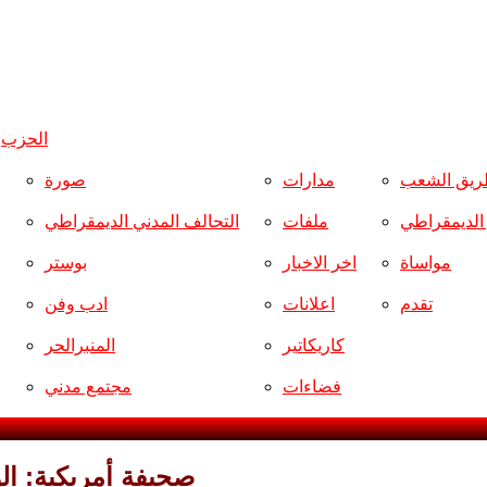
الحزب
و
ريق الشعب
مدارات
صورة
ر الديمقراطي
ملفات
التحالف المدني الديمقراطي
مواساة
اخر الاخبار
بوستر
تقدم
اعلانات
ادب وفن
كاريكاتير
المنبرالحر
فضاءات
مجتمع مدني
صحيفة أمريكية: ا