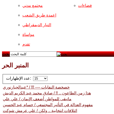
فضاءات
مجتمع مدني
اعمدة طريق الشعب
التيار الديمقراطي
مواساة
تقدم
بحث
المنبر الحر
عدد الإظهارات:
خصخصة النفايات ---- !!! / *عبدالجبارنوري
هذا زمن الطاعون .. !! / صادق محمد عبد الكريم الدبش
ماتبقى للمواطن أضعف الإيمان / علي علي
مفهوم العدالة في التأثير المجتمعي / حسام عبد الحسين
ائتلافات انتخابية .. ولكن / علي عرمش شوكت