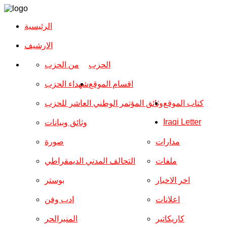
الرئيسية
الارشیف
الحزب
من الحزب
اقسام الموقع
شهداء الحزب
كتاب الموقع
وثائق المؤتمر الوطني العاشر للحزب
Iraqi Letter
وثائق وبيانات
مدارات
صورة
ملفات
التحالف المدني الديمقراطي
اخر الاخبار
بوستر
اعلانات
ادب وفن
كاريكاتير
المنبرالحر