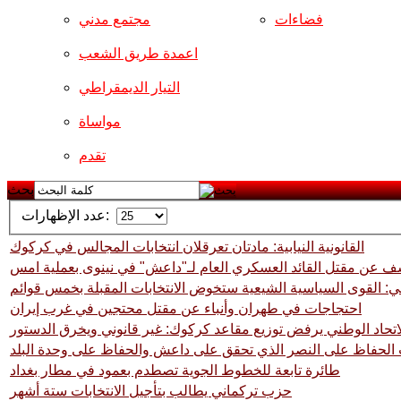
فضاءات
مجتمع مدني
اعمدة طريق الشعب
التيار الديمقراطي
مواساة
تقدم
بحث
عدد الإظهارات:
القانونية النيابية: مادتان تعرقلان انتخابات المجالس في كركوك
كشف عن مقتل القائد العسكري العام لـ"داعش" في نينوى بعملية امس
ي: القوى السياسية الشيعية ستخوض الانتخابات المقبلة بخمس قوائم
احتجاجات في طهران وأنباء عن مقتل محتجين في غرب إيران
اتحاد الوطني يرفض توزيع مقاعد كركوك: غير قانوني ويخرق الدستور
 الحفاظ على النصر الذي تحقق على داعش والحفاظ على وحدة البلد
طائرة تابعة للخطوط الجوية تصطدم بعمود في مطار بغداد
حزب تركماني يطالب بتأجيل الانتخابات ستة أشهر