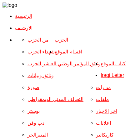
الرئيسية
الارشیف
الحزب
من الحزب
اقسام الموقع
شهداء الحزب
كتاب الموقع
وثائق المؤتمر الوطني العاشر للحزب
Iraqi Letter
وثائق وبيانات
مدارات
صورة
ملفات
التحالف المدني الديمقراطي
اخر الاخبار
بوستر
اعلانات
ادب وفن
كاريكاتير
المنبرالحر