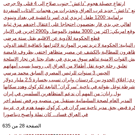
ارتفاع حصيلة هجوم "داعش" جنوب صلاح إلى 4 قتلى و9 جرحى
برلمانية: 1200 طفل إيزيدي لدى اسر داعشية في بغداد ونينوى
اهالي حي بذي قار يعتصمون احتجاجا على اعتقال احدهم مزق ثيابه
 امريكي: اكثر من 3000 مفقود بالموصل و2900 اخرين في الانبار
قطع الحكومة للأدوية عن الاقليم يقتل ستة مرضى
لنيابية: الحكومة لا تريد تمرير الموازنة لالتزامها باتفاقية النقد الدولي
تظاهرون للمطالبة بالكشف عن مصير متظاهر اختفى بظروف غامضة
ش القوات الامنية تداهم سوق مريدي في بغداد بحثا عن تجار الاسلحة
تعليق رحلة جوية تقل أطفالا من العراق إلى روسيا بسبب أمهاتهم
الحبس 3 سنوات للرئيس المصري السابق محمد مرسي
غلاق الحدود بين كردستان وايران تسبب بخسارة 2.5 مليار دولار
طة توغل بقواته في ناحية "سركَران" التابعة لكركوك وهدد سكانها
بول رايان: من المهم أن ندعم المتظاهرين السلميين في إيران
المدير العام لصحة السليمانية يستقيل من منصبه ويرفض تسلم اخر
ة قبض بحق مدير ناحية سرگران في كركوك بتهمة هدم قرى عربية
في العراق فساد... كان نملة وأصبح ديناصورا
الصفحة 28 من 635