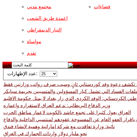
فضاءات
مجتمع مدني
اعمدة طريق الشعب
التيار الديمقراطي
مواساة
تقدم
بحث
عدد الإظهارات:
ة تكشف دعوة وفد كوردستاني ثانٍ وسبب صرف رواتب وزارتين فقط
ملفات الفساد التي تشمل كبار المسؤولين والمتسببين بجريمة سبايكر
طني الكردستاني: الوفد الكردي الذي زار بغداد لا يمثل حكومة الاقليم
وزير الدفاع البريطاني: ندعم العراق لاستقراره واعماره
العراق يعول كثيرا على تجمع حاشد بالكويت لاعمار مناطق الحرب
باقرار العفو العام عن المفسوخة عقودهم لمنتسبي الداخلية والدفاع
نائبة: وزارة تعاقدت مع شركة إماراتية وهمية لإنشاء فندق
نحو مليار دولار واردات الجمارك في العراق