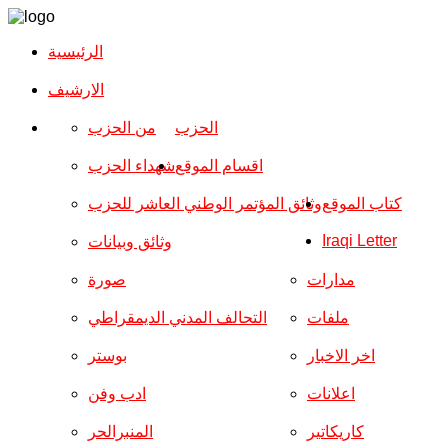
الرئيسية
الارشیف
الحزب
من الحزب
اقسام الموقع
شهداء الحزب
كتاب الموقع
وثائق المؤتمر الوطني العاشر للحزب
Iraqi Letter
وثائق وبيانات
مدارات
صورة
ملفات
التحالف المدني الديمقراطي
اخر الاخبار
بوستر
اعلانات
ادب وفن
كاريكاتير
المنبرالحر