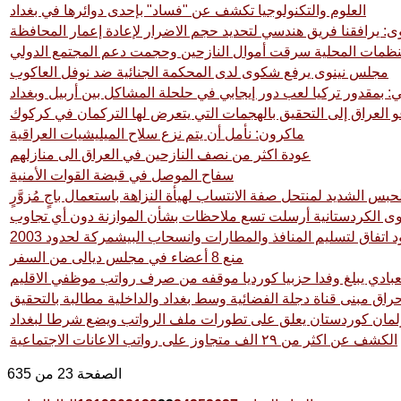
العلوم والتكنولوجيا تكشف عن "فساد" بإحدى دوائرها في بغداد
ى: يرافقنا فريق هندسي لتحديد حجم الاضرار لإعادة إعمار المحافظة
منظمات المحلية سرقت أموال النازحين وحجمت دعم المجتمع الدولي
مجلس نينوى يرفع شكوى لدى المحكمة الجنائية ضد نوفل العاكوب
ني: بمقدور تركيا لعب دور إيجابي في حلحلة المشاكل بين أربيل وبغداد
عو العراق إلى التحقيق بالهجمات التي يتعرض لها التركمان في كركوك
ماكرون: نأمل أن يتم نزع سلاح الميليشيات العراقية
عودة اكثر من نصف النازحين في العراق الى منازلهم
سفاح الموصل في قبضة القوات الأمنية
حبس الشديد لمنتحل صفة الانتساب لهيأة النزاهة باستعمال باجٍ مُزوَّرٍ
وى الكردستانية أرسلت تسع ملاحظات بشأن الموازنة دون أي تجاوب
تفاق لتسليم المنافذ والمطارات وانسحاب البيشمركة لحدود 2003
منع 8 أعضاء في مجلس ديالى من السفر
عبادي يبلغ وفدا حزبيا كورديا موقفه من صرف رواتب موظفي الاقليم
راق مبنى قناة دجلة الفضائية وسط بغداد والداخلية مطالبة بالتحقيق
لمان كوردستان يعلق على تطورات ملف الرواتب ويضع شرطا لبغداد
الكشف عن اكثر من ٢٩ الف متجاوز على رواتب الاعانات الاجتماعية
الصفحة 23 من 635