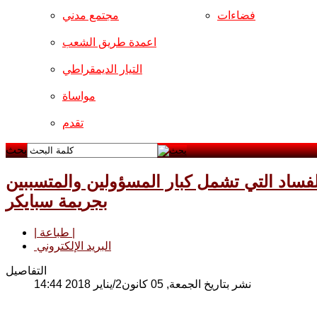
فضاءات
مجتمع مدني
اعمدة طريق الشعب
التيار الديمقراطي
مواساة
تقدم
بحث
لفساد التي تشمل كبار المسؤولين والمتسببين
بجريمة سبايكر
| طباعة |
البريد الإلكتروني
التفاصيل
نشر بتاريخ الجمعة, 05 كانون2/يناير 2018 14:44