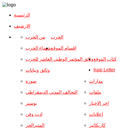
الرئيسية
الارشیف
الحزب
من الحزب
اقسام الموقع
شهداء الحزب
كتاب الموقع
وثائق المؤتمر الوطني العاشر للحزب
Iraqi Letter
وثائق وبيانات
مدارات
صورة
ملفات
التحالف المدني الديمقراطي
اخر الاخبار
بوستر
اعلانات
ادب وفن
كاريكاتير
المنبرالحر