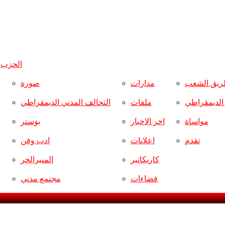
الحزب
و
ريق الشعب
مدارات
صورة
ر الديمقراطي
ملفات
التحالف المدني الديمقراطي
مواساة
اخر الاخبار
بوستر
تقدم
اعلانات
ادب وفن
كاريكاتير
المنبرالحر
فضاءات
مجتمع مدني