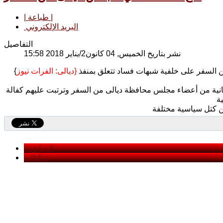
| طباعة |
البريد الإلكتروني
التفاصيل
نشر بتاريخ الخميس, 04 كانون2/يناير 2018 15:58
كشفت مصادر مطلعة من داخل مجلس محافظة ديالى منع 8 أعضاء في المجلس من السفر على خلفية شبهات فساد تتعلق بمنفذ
ديالى: الفرات نيوز}
{
 ثمانية من أعضاء مجلس محافظة ديالى من السفر وترتبت عليهم كفالة
< السابق
التالي >