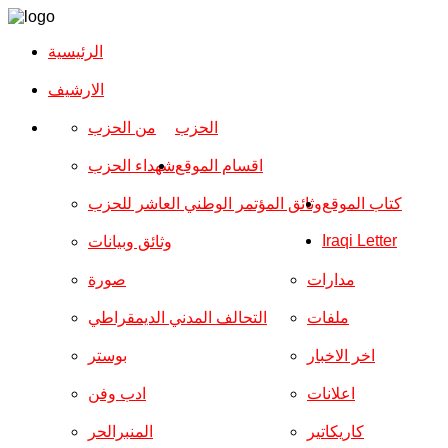
الرئيسية
الارشیف
الحزب
من الحزب
اقسام الموقع
شهداء الحزب
كتاب الموقع
وثائق المؤتمر الوطني العاشر للحزب
Iraqi Letter
وثائق وبيانات
مدارات
صورة
ملفات
التحالف المدني الديمقراطي
اخر الاخبار
بوستر
اعلانات
ادب وفن
كاريكاتير
المنبرالحر