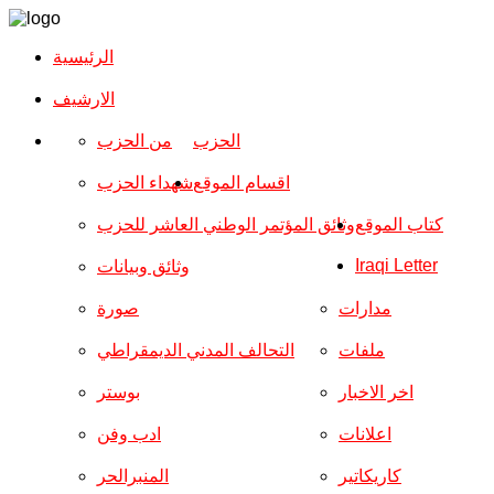
الرئيسية
الارشیف
الحزب
من الحزب
اقسام الموقع
شهداء الحزب
كتاب الموقع
وثائق المؤتمر الوطني العاشر للحزب
Iraqi Letter
وثائق وبيانات
مدارات
صورة
ملفات
التحالف المدني الديمقراطي
اخر الاخبار
بوستر
اعلانات
ادب وفن
كاريكاتير
المنبرالحر