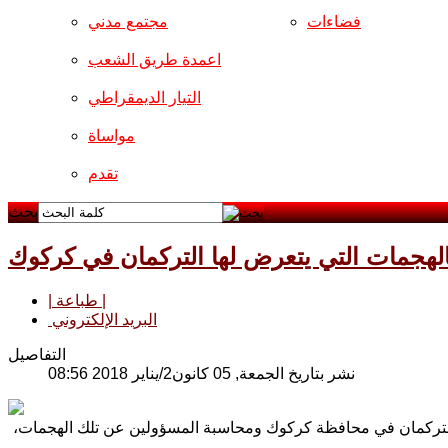
فضاءات
مجتمع مدني
اعمدة طريق الشعب
التيار الديمقراطي
مواساة
تقدم
بحث
بالهجمات التي يتعرض لها التركمان في كركوك
| طباعة |
البريد الإلكتروني
التفاصيل
نشر بتاريخ الجمعة, 05 كانون2/يناير 2018 08:56
 التركمان في محافظة كركوك ومحاسبة المسؤولين عن تلك الهجمات،