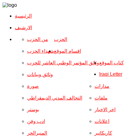
الرئيسية
الارشیف
الحزب
من الحزب
اقسام الموقع
شهداء الحزب
كتاب الموقع
وثائق المؤتمر الوطني العاشر للحزب
Iraqi Letter
وثائق وبيانات
مدارات
صورة
ملفات
التحالف المدني الديمقراطي
اخر الاخبار
بوستر
اعلانات
ادب وفن
كاريكاتير
المنبرالحر