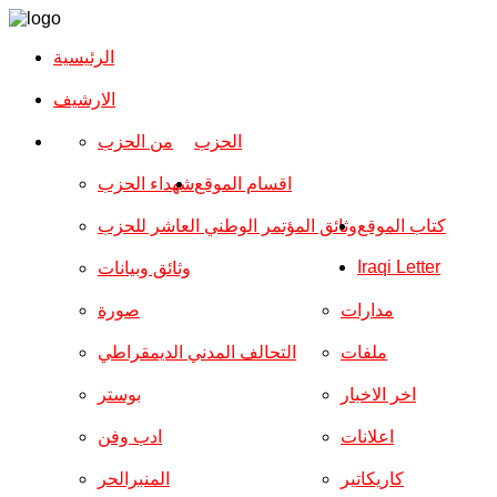
الرئيسية
الارشیف
الحزب
من الحزب
اقسام الموقع
شهداء الحزب
كتاب الموقع
وثائق المؤتمر الوطني العاشر للحزب
Iraqi Letter
وثائق وبيانات
مدارات
صورة
ملفات
التحالف المدني الديمقراطي
اخر الاخبار
بوستر
اعلانات
ادب وفن
كاريكاتير
المنبرالحر