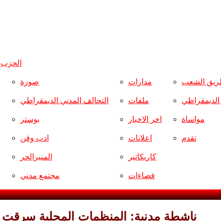
الحزب
و
ريق الشعب
مدارات
صورة
ر الديمقراطي
ملفات
التحالف المدني الديمقراطي
مواساة
اخر الاخبار
بوستر
تقدم
اعلانات
ادب وفن
كاريكاتير
المنبرالحر
فضاءات
مجتمع مدني
ناشطة مدنية: المنظمات المحلية سرقت أ