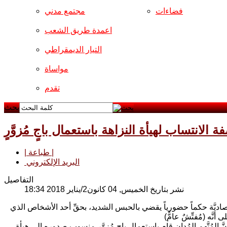
فضاءات
مجتمع مدني
اعمدة طريق الشعب
التيار الديمقراطي
مواساة
تقدم
بحث
لانتساب لهيأة النزاهة باستعمال باجٍ مُزوَّرٍ
| طباعة |
البريد الإلكتروني
التفاصيل
نشر بتاريخ الخميس, 04 كانون2/يناير 2018 18:34
ديَّة حكماً حضورياً يقضي بالحبس الشديد، بحقِّ أحد الأشخاص الذي
مُتَّهم المُدان قام باستعمال باجٍ مُزوَّرٍ منسوبٍ صدوره إلى هيأة