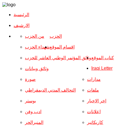
الرئيسية
الارشیف
الحزب
من الحزب
اقسام الموقع
شهداء الحزب
كتاب الموقع
وثائق المؤتمر الوطني العاشر للحزب
Iraqi Letter
وثائق وبيانات
مدارات
صورة
ملفات
التحالف المدني الديمقراطي
اخر الاخبار
بوستر
اعلانات
ادب وفن
كاريكاتير
المنبرالحر