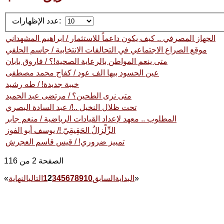
عدد الإظهارات:
الجهاز المصرفي .. كيف يكون داعماً للاستثمار / ابراهيم المشهداني
موقع الصراع الاجتماعي في التحالفات الانتخابية / جاسم الحلفي
متى ينعم المواطن بالرعاية الصحية!؟ / فاروق بابان
عين الحسود بيها الف عود / كفاح محمد مصطفى
خيبة جديدة! / طه رشيد
متى نرى الطحين؟ / مرتضى عبد الحميد
تحت ظلال النخيل ..!/ عبد السادة البصري
المطلوب .. معهد لإعداد القيادات الرياضية / منعم جابر
الزِّلْزالُ الحَقِيقِيّ !/ يوسف أبو الفوز
تمييز ضروري! / قيس قاسم العجرش
الصفحة 2 من 116
»
البداية
السابق
10
9
8
7
6
5
4
3
2
1
التالي
النهاية
«