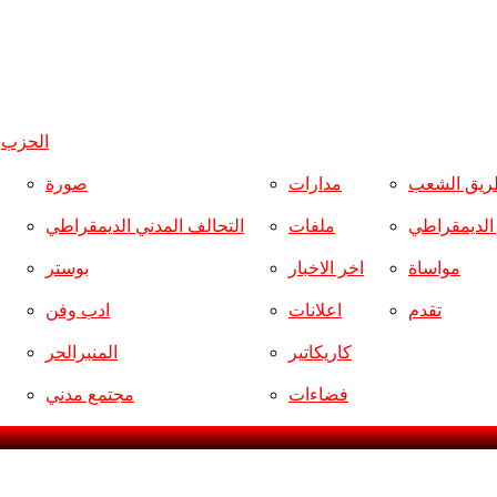
الحزب
و
ريق الشعب
مدارات
صورة
ر الديمقراطي
ملفات
التحالف المدني الديمقراطي
مواساة
اخر الاخبار
بوستر
تقدم
اعلانات
ادب وفن
كاريكاتير
المنبرالحر
فضاءات
مجتمع مدني