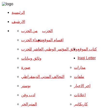
الرئيسية
الارشیف
الحزب
من الحزب
اقسام الموقع
شهداء الحزب
كتاب الموقع
وثائق المؤتمر الوطني العاشر للحزب
Iraqi Letter
وثائق وبيانات
مدارات
صورة
ملفات
التحالف المدني الديمقراطي
اخر الاخبار
بوستر
اعلانات
ادب وفن
كاريكاتير
المنبرالحر