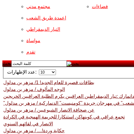
فضاءات
مجتمع مدني
اعمدة طريق الشعب
التيار الديمقراطي
مواساة
تقدم
بحث
عدد الإظهارات:
بطاقات قصيرة للعام الجديد! 1/ مزهر بن مدلول
الوجه المألوف / مزهر بن مدلول
دانمارك :تيار الديمقراطين العراقيين يكرم الطلبة العراقيين الخريجين
لشعب" في مهرجان جريدة "كومنيست" الدنماركية / مزهر بن مدلول
عن صحافة الانصار الشيوعيين / مزهر بن مدلول
تجمع عراقي في كوبنهاكن استنكارا للجريمة الهمجية في الكرادة
الانصار في لقائهم السنوي
حكاية وردة!.... / مزهر بن مدلول