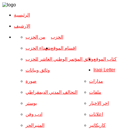
الرئيسية
الارشیف
الحزب
من الحزب
اقسام الموقع
شهداء الحزب
كتاب الموقع
وثائق المؤتمر الوطني العاشر للحزب
Iraqi Letter
وثائق وبيانات
مدارات
صورة
ملفات
التحالف المدني الديمقراطي
اخر الاخبار
بوستر
اعلانات
ادب وفن
كاريكاتير
المنبرالحر