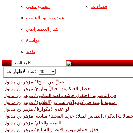
فضاءات
مجتمع مدني
اعمدة طريق الشعب
التيار الديمقراطي
مواساة
تقدم
بحث
عدد الإظهارات:
عشٌّ من الثلج! / مزهر بن مدلول
حصار العنكبوت، خيالٌ وتاريخ/ مزهر بن مدلول
في الناصرية.. احتفال حاشد بالعيد الثمانين / مزهر بن مدلول
امسية تأبينية في كوبنهاكن لشاعر (الغلابة) / مزهر بن مدلول
لو عندي (مكَوار)! / مزهر بن مدلول
تفالات الذكرى الثمانين لميلاد حزبنا المجيد / متابعة: مزهر بن مدلول
القبعة والحلم/ مزهر بن مدلول
حفل اختتام مؤتمر الانصار السابع / مزهر بن مدلول