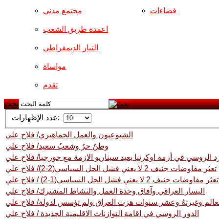
فضاءات
مجتمع مدني
اعمدة طريق الشعب
التيار الديمقراطي
مواساة
تقدم
بحث
عدد الإظهارات:
الشيوعيون والعمل الجماهيري/ فلاح علي
وطنُ حرُ وشعبُ سعيد/ فلاح علي
د الروسي في أزمة اوكرنيا يعيد سيناريو الازمة مع جورجيا/ فلاح علي
تعثر مفاوضات جنيف 2 لا يعني فشل الحل السياسي(2-2)/ فلاح علي
تعثر مفاوضات جنيف 2 لا يعني فشل الحل السياسي(1-2) / فلاح علي
اليسار العراقي وآفاق وحدة العمل والنشاط المشترك/ فلاح علي
عالم وغيرتهُ وعشر سنوات هزت العراق ولم تؤسس لدولة/ فلاح علي
الدور الروسي في اقامة التوازنات الاقليمية الجديدة / فلاح علي