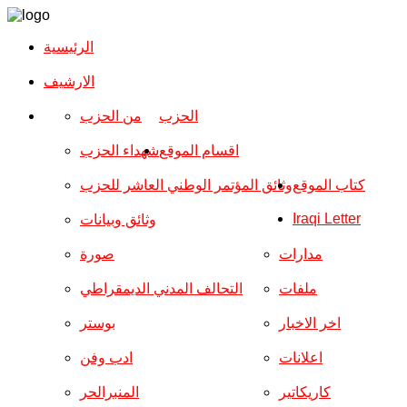
الرئيسية
الارشیف
الحزب
من الحزب
اقسام الموقع
شهداء الحزب
كتاب الموقع
وثائق المؤتمر الوطني العاشر للحزب
Iraqi Letter
وثائق وبيانات
مدارات
صورة
ملفات
التحالف المدني الديمقراطي
اخر الاخبار
بوستر
اعلانات
ادب وفن
كاريكاتير
المنبرالحر