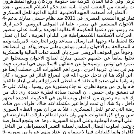
ركي وفي كافة المدن التركية ضد حكومة اوردكَان ورفع المتظاهرون
ات واسعة من الشعب لجولة ثانية ضد حكم الاسلام السياسي ، هذه
التطورات أضعفت الجبهة الاقليمية الثانية الداعية للحل العسكري .
4- تمكن الشعب المصري من اسقاط حكم الاخوان المسلمين في مصر ، الذين سرقوا ثمار ثورة الشعب المصري في 2011 ضد نظام حسني مبارك بدعم
 الاخوان المسلمين في مصر ، علماَ ان الموقف الروسي الاخير اربك
ة الامريكية بمساندته لثورة الشعب المصري في 30/ حزيران 2013 واعلنت روسيا عن دعمها للحكومة الانتقالية الجديدة برئاسة عدلي منصور
ركات الاسلامية اللاديمقراطية في البلدان العربية ، كما ان فشل
كا لحفظ ماء وجهها الى ارسال مساعد وزير الخارجية الامريكية وليم
لاته للمصالحة مع الاخوان ولمس موقف وطني موحد يؤكد ان المصالحة
كية وخوفاَ من الموقف الروسي صرح بان المساعدات المالية والعسكرية
تخلوا سابقاً عن حليفهم حسني مبارك لصالح الاخوان وسيتخلوا عن
كة تمرد في تونس ، وسيتخلوا عن حلفائهم الاسلاميون في المغرب حيث
سيتخلوا عن حلفائهم في بلدان عربية اخرى ، ومن اهم التطورات التي حصلت ايضاَ هو
ع اني أؤكد هنا ان تدخل حزب الله في الصراع الدائر في سورية ، كان
5- حل القيادة القطرية لحزب البعث في سورية وانتخاب قيادة شابة جديدة ، انه حدث هام وارى من وجهة نظري انه جاء بمشورة من روسيا ، وذلك على
راف دمشق وفي حمص ، ان المجيئ بقيادة قطرية جديدة ارى ذلك من
رك فيه معارضون من الداخل ومستقلون في الحكومة الجديدة ليظهر
الداخل ، بلا شك ان تمت اراها غير مكتملة لانه هناك اطراف من فئات
ة التي تدعوا للحل العسكري ، فلا بد من ان يقوم النظام السوري
ضين ورفع كل العقوبات عنهم وان يقدم النظام تنازلات للمعارضة في
حافظ على الوحدة الوطنية وعلى الدولة السورية ، وهذا قد يشجع المعارضة
6- اني ارى من وجهة نظري ان النظام السوري قد تمكن من اختراق جبهة النصرة ليس كأفراد وانما كقيادات فيها لا سيما وان اعداد منهم عبروا من سورية