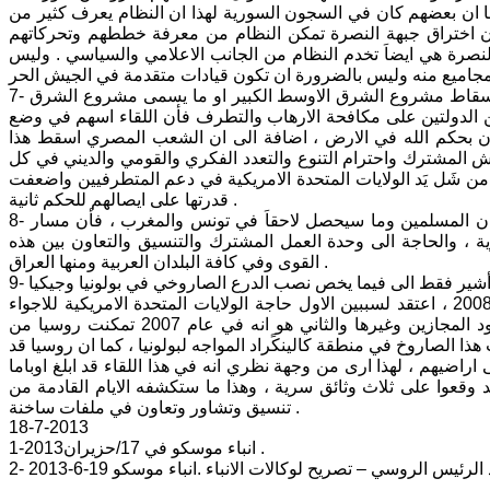
ة سنوات ، كما ان بعضهم كان في السجون السورية لهذا ان النظام يعرف كثير من
ن اختراق جبهة النصرة تمكن النظام من معرفة خططهم وتحركاتهم
ة النصرة هي ايضاَ تخدم النظام من الجانب الاعلامي والسياسي . وليس
7- اني ارى ان نتائج اللقاء بين الرئيسين بوتين واوباما ، وضعت اللبنة الاولى لأنهاء او اسقاط مشروع الشرق الاوسط الكبير او ما يسمى مشروع الشرق
ين الدولتين على مكافحة الارهاب والتطرف فأن اللقاء اسهم في وضع
ن بحكم الله في الارض ، اضافة الى ان الشعب المصري اسقط هذا
 المشترك واحترام التنوع والتعدد الفكري والقومي والديني في كل
 شَل يَد الولايات المتحدة الامريكية في دعم المتطرفيين واضعفت
قدرتها على ايصالهم للحكم ثانية .
8- اني ارى على ضوء نتائج اللقاء وما حصل من تطورات في مصر بفشل حكم الاخوان المسلمين وما سيحصل لاحقاَ في تونس والمغرب ، فأن مسار
ية ، والحاجة الى وحدة العمل المشترك والتنسيق والتعاون بين هذه
القوى وفي كافة البلدان العربية ومنها العراق .
9- اني سوف لن اتناول في هذه المقالة تأثير ونتائج اللقاء على العلاقات الدولية ، ولكن أشير فقط الى فيما يخص نصب الدرع الصاروخي في بولونيا وجيكيا
سبق وان جمدته الولايات المتحدة الامريكية في زيارة اوباما الى موسكو في 4-7-2008 ، اعتقد لسببين الاول حاجة الولايات المتحدة الامريكية للاجواء
الروسية لنقل المعدات والمساعدات والتجهيزات لقواتها في افغانستان ونقل الجنود المجازين وغيرها والثاني هو انه في عام 2007 تمكنت روسيا من
 الصاروخ في منطقة كالينكًراد المواجه لبولونيا ، كما ان روسيا قد
اضيهم ، لهذا ارى من وجهة نظري انه في هذا اللقاء قد ابلغ اوباما
قد وقعوا على ثلاث وثائق سرية ، وهذا ما ستكشفه الايام القادمة من
تنسيق وتشاور وتعاون في ملفات ساخنة .
18-7-2013
1-انباء موسكو في 17/حزيران2013 .