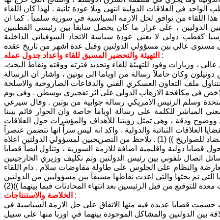
احد في العلاقات الدولية انتهى وبلا عودة ثانية . لهذا كان اللقاء
هذا اللقاء من توافق لحل الازمة السياسية في سورية سلمياَ . كما ان
قطبيين الدوليين ، على غرار ما كان يحصل سابقاَ بين رئيسي القطبيين
 روسيا كقطب دولي لا يعني عودة سياسة الاتحاد السوفياتي الداخلية
:
التهيئة والتحضير المسبق للقاء واعداد جدول عمله
لي ، وزيارات وفود للتهيئة للقاء وتحديد فترته ووقته ونقاط البحث.
ومي توماس دونيلون وكان حاملاَ رسالة من اوباما الى بوتين ، واشار ان الرسالة
وتتناول ملف التعاون العسكري الفني والدفاعات الصاروخية والاسلحة
وبالاخص في مكافحة الارهاب الدولي على اثر تفجيري بوسطن . وفي يوم
ت المتحدة وسلم الرئيس الامريكي رسالة جوابية من بوتين . وقال سيرغي
نى المباشر للكلمة على رسالة اوباما خاصة وان الحوار قائم بيننا
ل ووضوح ودقة ، وهي تمثل رؤيتنا للأهداف والمؤشرات حول العلاقات
ايا العلاقات الثنائبة والدولية . واكد انه ليس سراً انها تتضمن عنصراَ
يتعلق بالشؤون العسكرية – السياسية والرقابة على التسلح بما فيها قضايا الدفاع المضاد للصواريخ )) (1) . يلاحظ من التصريحيين لمسؤولي الدولتين اعلاه
ل قضابا دولية واقليمية اضافة للازمة السورية ، وتناول ايضاَ قضايا
ائل اتصال تلفوني بين رئيس الدولتين وتم تكليف وزيري الخارجيتين
المعارضة والنظام على الجلوس على طاولة مفاوضات سلام . دام اللقاء
التي تم بحثها والتي اعدت نقاطها مسبقاَ بين مسؤوليين من الدولتين
:
الخلاصة والاستنتاجات
يث حسمت قضايا عديدة فيه منها الاتفاق على حل الازمة السياسية في
قة بين الدولتين والمشاكل الموجودة بينهما في اوربا منها على سبيل