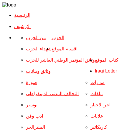
الرئيسية
الارشیف
الحزب
من الحزب
اقسام الموقع
شهداء الحزب
كتاب الموقع
وثائق المؤتمر الوطني العاشر للحزب
Iraqi Letter
وثائق وبيانات
مدارات
صورة
ملفات
التحالف المدني الديمقراطي
اخر الاخبار
بوستر
اعلانات
ادب وفن
كاريكاتير
المنبرالحر