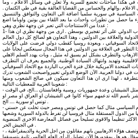
امه في هكذا مباحثات تخضع للسرية ولا تعلن في وسائل الاعلام ، وما
 الاعلام ،والهام والحساس من القضايا العالقة بقية في طي الكتمان .
سياسية في سورية سلمياَ اضافة الى التعاون والتوافق والتنسيق
 ما حصل من تطورات واحداث ما بعد اللقاء بين بوتين واوباما اضع
عددا من الاستنتاجات التي تعبر عن وجهة نظري وهي :
1- ان استئناف الولايات المتحدة الامريكية للتعاون الامني مع روسيا في مكافحة الارهاب الدولي على أثر تفجيري بوسطن . ارى من وجهة نظري ان هذا
ولية والعلاقة بين الدولتين ، وهذا التعاون هو لصالح كل دول العالم
بية التي كانت تنتظره منذ عام 1991 اي منذ سقوط الاتحاد السوفياتي ، وبعودة روسيا كقطب دولي فرضت على الولايات
افحة الارهاب ، ان هذا التطور في العلاقة بين الدولتين في هذا المجال سينعكس ايجاباً على
لارهاب والتطرف بشكل لم يسبق له مثيل ، وبات يهدد السلم الاهلي
لاقليمية وتهديد وانتهاك السيادة الوطنية. والجميع يعرف ان التطرف
ات المتحدة الامريكية خلال فترة الحرب الباردة مع الاتحاد السوفياتي
في دولنا العربية. الآن الوضع الدولي تغييرواصبحت الشعوب تدرك
المتطرفة ، لهذا ارى ان هذا التعاون سيكون في صالح الشعوب ومنها
شعوبنا العربية للمعطيات التالية :
- لروسيا تجربة كبيرة في مكافحة المتطرفين من الاسلام السياسي في اماكن عديدة مثل الشيشان وعدة جمهوريات روسية وافغانستان ...الخ، في الوقت
لبشر باسم الله تدعمهم سواء كانوا في الشيشان او العراق او مصر او
تونس او سورية .... الخ .
- الولايات المتحدة الامريكية وادارتها دفعتها مصالحها للتخلي عن حلفائها لصالح الاسلام السياسي مثال كما حصل في تونس ومصر حيث تخلت عن حسني
ا من الدول المستقلة مثال فروسيا لن تفرط بالدولة السورية وشعبها
لاكثر تنظيماَ والاقوى تسليحاَ من فصائل المعارضة الاخرى المنضوية
في الجيش الحر .
- كانت الولايات المتحدة الامريكية تمد اسامة بن لادن وتنظيم القاعدة بالسلاح والمال وتصف هؤلاء الارهابيين بانهم مقاتلون من اجل الحرية والديمقراطية ،
لسؤال هو هل بمقدورها الآن تضليل الرأي العام العالمي ثانية بتسويقها