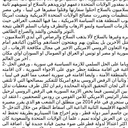
بمقدور الولايات المتحدة دعمهم اوتزويدهم بالسلاح او تسويقهم ثانية
اسلاميون بالسلاح احتلوا سفارتها وقتلوا سفيرها في ليبيا ، وفي مصر
نظيمات وتضررت مصالح الولايات المتحدة الامريكية وتيقنت امريكا
ب المنطقة هذه السياسة الامريكية ، بما فيها الشعب العراقي حيث
 للازمات السياسية ولنمو الارهاب والتطرف وغياب السلم الاهلي نتيجة
التوتر والشحن والشد والصراع الطائفي.
- من هذا اني ارى ان راي بوتين والدولة الروسية على حق بمعارضتهم تزويد جبهة النصره وغيرها بالسلاح لألا يذهب السلاح والرصاص الى أيدي الاسلاميون
تل الآخرين بل يمثلون بهم ويفتحون أجسادهم ويأكلون أكبادهم امام
ء التعاون الروسي الامريكي الاخير في مجال مكافحة الارهاب ، ان
رية او مصر او تونس او العراق او الصومال او السودان اواي مكان
آخر من العالم .
2- من اهم نتائج اللقاء فيما يخص حل الازمة السياسية في سورية ، هو اتفاق بوتين مع اوباما على الحل السلمي للازمة السياسية في سورية ، ورفض الحل
بة في اقامة منطقة حظر جوي على الاجواء السورية ، لان اقامته
طقة كوردستان وسمية بالمنطقة الآمنة ، وايضاً اقامته في سورية اصعب مما اقيم في ليبيا ،
وثانياَ ان الرفض الروسي يدفع امريكا للتفكير بمصالحها التي لا تلتقي
 الى لجان التحقيق الدولة المحايدة رغم ان لكل طرف معطيات تدلل
بين الرئيسين فيما يخص الازمة السورية هي الرفض الروسي لرحيل
ار الرئيس الامريكي للأمن القومي بن رودس للصحفيين ، اعتقد ان
3- ما بعد اللقاء بين الرئيس الروسي بوتين والرئيس الامريكي اوباما وقع تطور هام في الجبهة الاقليمية الثانية الداعية الى اسقاط النظام من خلال التدخل
 جاسم أمير دولة قطر ، وتم اخراج هذا السيناريو بطريقة تحفظ له
 عن العرش لولده تميم ، علماَ ان الولايات المتحدة والسعودية كان
اكثر اعتدالاَ لدولة قطرعلى ضوء مجيئ قيادة جديدة لها . اضافة الى