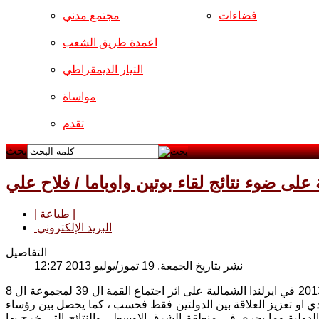
فضاءات
مجتمع مدني
اعمدة طريق الشعب
التيار الديمقراطي
مواساة
تقدم
بحث
لى ضوء نتائج لقاء بوتين واوباما / فلاح علي
| طباعة |
البريد الإلكتروني
التفاصيل
نشر بتاريخ الجمعة, 19 تموز/يوليو 2013 12:27
لقاء الرئيس الروسي بوتين ورئيس الولايات المتحدة الامريكية اوباما في يوم 17-6-2013 في ايرلندا الشمالية على اثر اجتماع القمة ال 39 لمجموعة ال 8
اقتصادي او تعزيز العلاقة بين الدولتين فقط فحسب ، كما يحصل بين رؤساء
 الدولية وما يجري في منطقة الشرق الاوسط ، والنتائج التي خرج بها